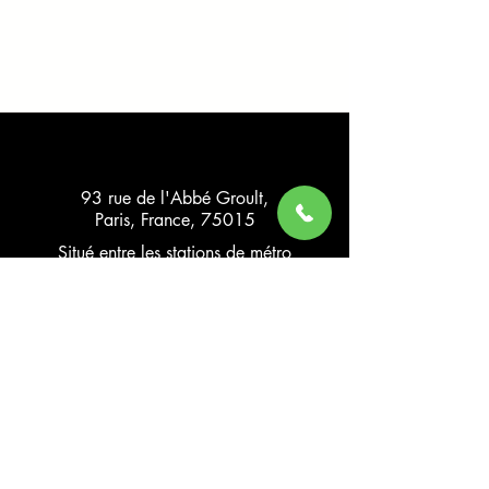
​93 rue de l'Abbé Groult,
Paris, France, 75015
Situé entre les stations de métro
Convention
et
Vaugirard
.
Phone / Whatspp
06 75 34 10 10